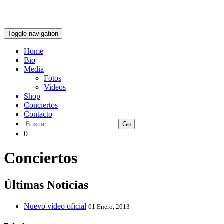
Toggle navigation
Home
Bio
Media
Fotos
Videos
Shop
Conciertos
Contacto
Go
0
Conciertos
Últimas Noticias
Nuevo vídeo oficial
01 Enero, 2013