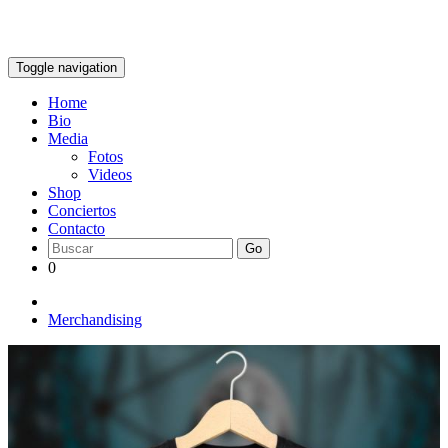
Toggle navigation
Home
Bio
Media
Fotos
Videos
Shop
Conciertos
Contacto
Go
0
Merchandising