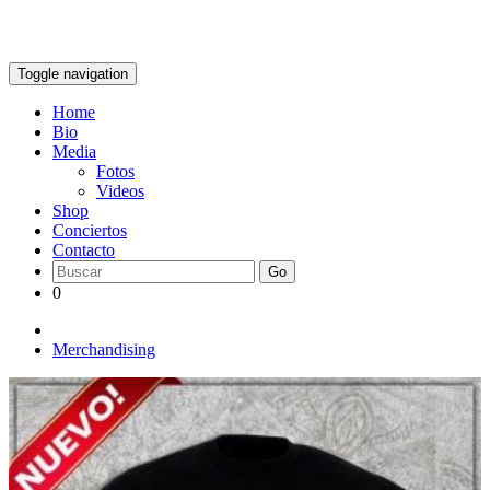
Toggle navigation
Home
Bio
Media
Fotos
Videos
Shop
Conciertos
Contacto
Go
0
Merchandising