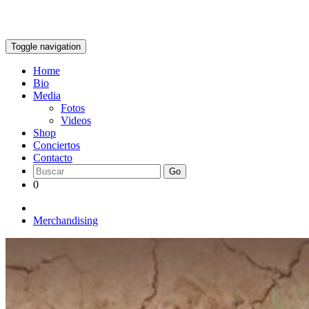
Toggle navigation
Home
Bio
Media
Fotos
Videos
Shop
Conciertos
Contacto
Go
0
Merchandising